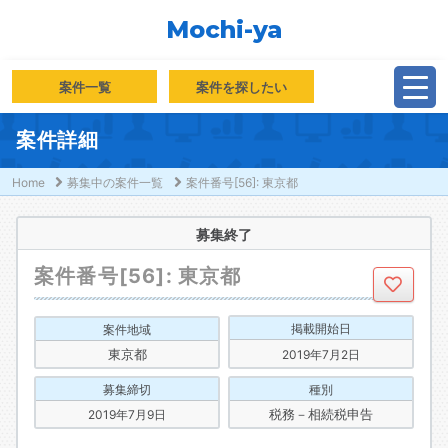
Mochi-ya
案件一覧
案件を探したい
案件詳細
Home
募集中の案件一覧
案件番号[56]: 東京都
募集終了
案件番号[56]: 東京都
掲載開始日
案件地域
東京都
2019年7月2日
募集締切
種別
税務－相続税申告
2019年7月9日