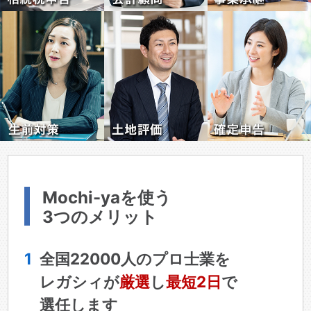
Mochi-yaを使う
3つのメリット
1
全国22000人のプロ士業を
レガシィが
厳選
し
最短2日
で
選任します