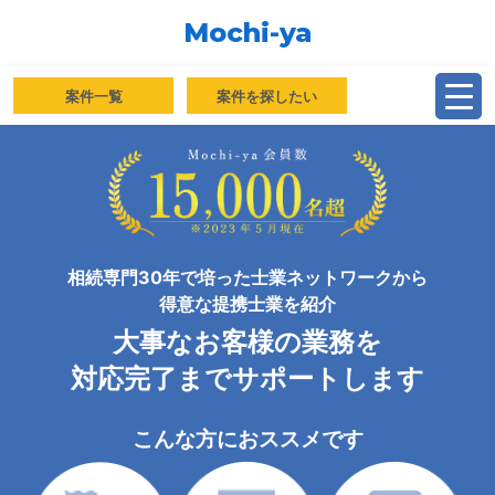
Mochi-ya
案件一覧
案件を探したい
相続専門30年で培った士業ネットワークから
得意な提携士業を紹介
大事なお客様の業務を
対応完了までサポートします
こんな方におススメです