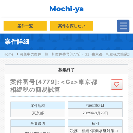
Mochi-ya
案件一覧
案件を探したい
案件詳細
Home
募集中の案件一覧
案件番号[4779]: <Gz>東京都 相続税の簡易試
募集終了
案件番号[4779]: <Gz>東京都
相続税の簡易試算
掲載開始日
案件地域
東京都
2025年8月29日
募集締切
種別
税務－相続・事業承継対策コ