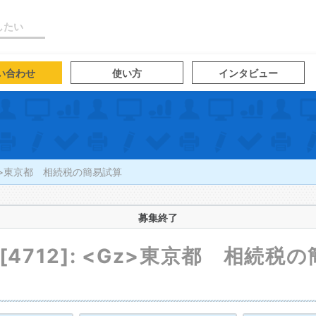
したい
い合わせ
使い方
インタビュー
<Gz>東京都 相続税の簡易試算
募集終了
4712]: <Gz>東京都 相続税