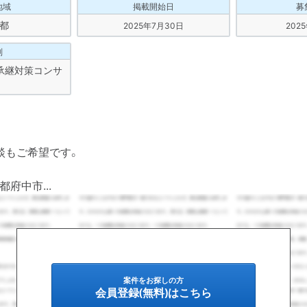
地域
掲載開始日
募
都
2025年7月30日
202
別
承継対策コンサ
談もご希望です。
府中市...
案件をお探しの方
会員登録(無料)はこちら