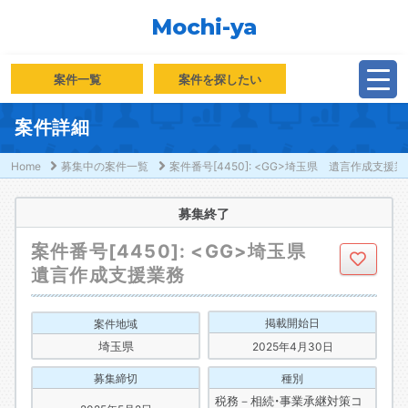
Mochi-ya
案件一覧
案件を探したい
案件詳細
Home
募集中の案件一覧
案件番号[4450]: <GG>埼玉県 遺言作成支援業
募集終了
案件番号[4450]: <GG>埼玉県
遺言作成支援業務
掲載開始日
案件地域
埼玉県
2025年4月30日
募集締切
種別
税務－相続・事業承継対策コ