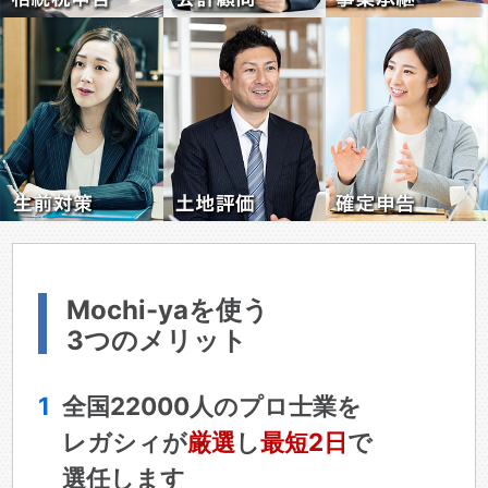
Mochi-yaを使う
3つのメリット
1
全国22000人のプロ士業を
レガシィが
厳選
し
最短2日
で
選任します