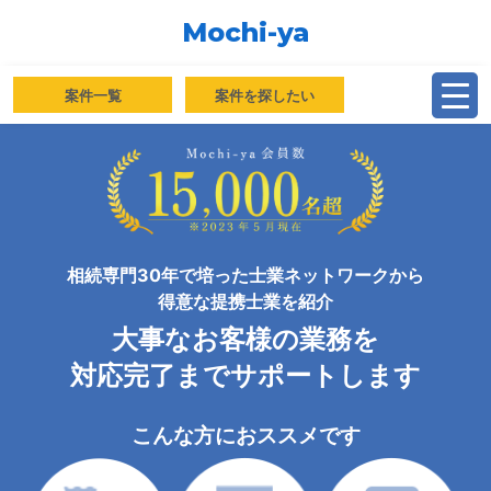
Mochi-ya
案件一覧
案件を探したい
相続専門30年で培った士業ネットワークから
得意な提携士業を紹介
大事なお客様の業務を
対応完了までサポートします
こんな方におススメです